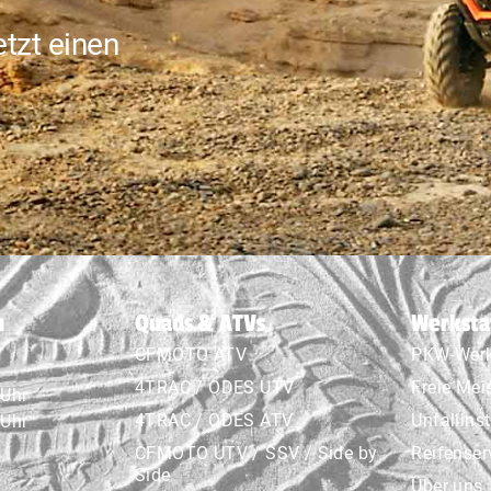
tzt einen
n
Quads & ATVs
Werksta
CFMOTO ATV
PKW-Werk
4TRAC / ODES UTV
Freie Mei
 Uhr
4TRAC / ODES ATV
Unfallins
 Uhr
CFMOTO UTV / SSV / Side by
Reifenser
Side
Über uns