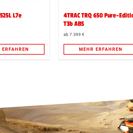
525L L7e
4TRAC TRQ 650 Pure-Editi
T3b ABS
7.399
€
 ERFAHREN
MEHR ERFAHREN