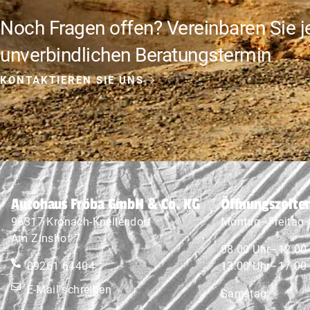
Noch Fragen offen? Vereinbaren Sie je
unverbindlichen Beratungstermin
KONTAKTIEREN SIE UNS
Autohaus Fröba GmbH & Co. KG
Öffnungszeite
96317 Kronach-Knellendorf
Montag–Freitag
Am Zinshof 7
08.00 Uhr–12.00
09261 64404
13.00 Uhr–17.00
E-Mail schreiben
Samstag