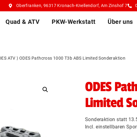
Oberfranken, 96317 Kronach-Knellendorf, Am Zinshof 7
Quad & ATV
PKW-Werkstatt
Über uns
DES ATV
⟩
ODES Pathcross 1000 T3b ABS Limited Sonderaktion
ODES Path
Limited S
Sonderaktion statt 13.
Incl. einstellbaren Spo