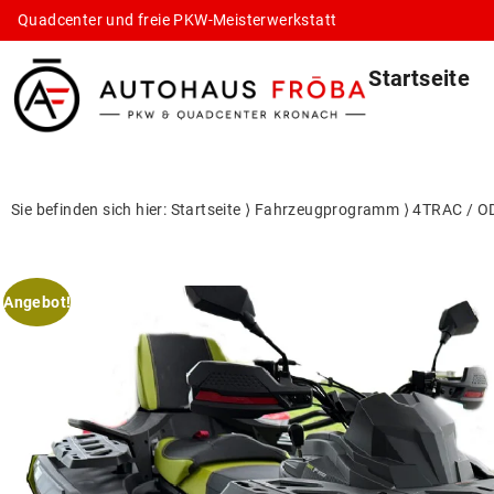
Quadcenter und freie PKW-Meisterwerkstatt
Startseite
Sie befinden sich hier:
Startseite
⟩
Fahrzeugprogramm
⟩
4TRAC / O
Angebot!