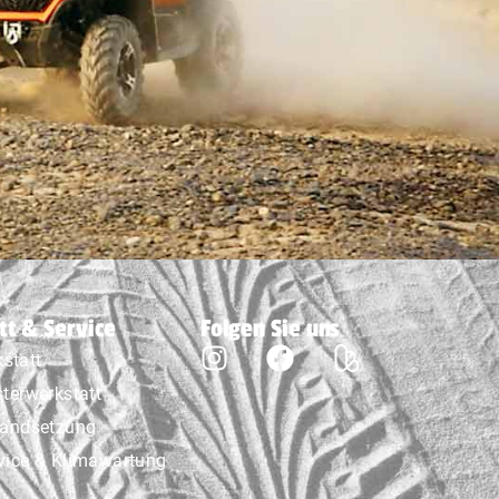
tt & Service
Folgen Sie uns
statt
sterwerkstatt
tandsetzung
vice & Klimawartung