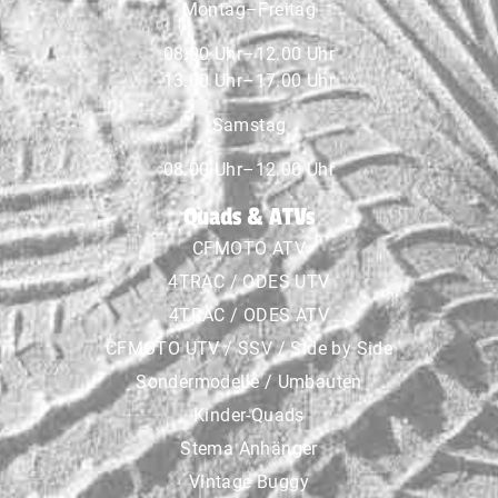
Montag–Freitag
08.00 Uhr–12.00 Uhr
13.00 Uhr–17.00 Uhr
Samstag
08.00 Uhr–12.00 Uhr
Quads & ATVs
CFMOTO ATV
4TRAC / ODES UTV
4TRAC / ODES ATV
CFMOTO UTV / SSV / Side by Side
Sondermodelle / Umbauten
Kinder-Quads
Stema Anhänger
Vintage Buggy