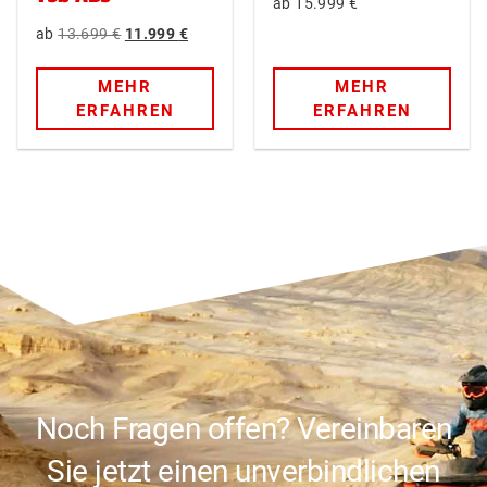
15.999
€
13.699
€
11.999
€
MEHR
MEHR
ERFAHREN
ERFAHREN
Noch Fragen offen? Vereinbaren
Sie jetzt einen unverbindlichen