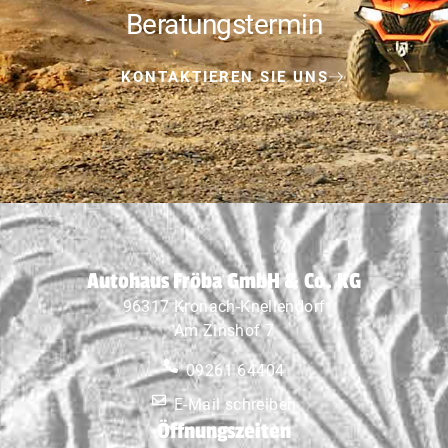
Beratungstermin
KONTAKTIEREN SIE UNS
Autohaus Fröba GmbH & Co. KG
96317 Kronach-Knellendorf
Am Zinshof 7
09261 64404
E-Mail schreiben
Öffnungszeiten