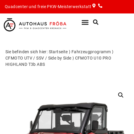
Quadcenter und freie PKW-Meisterwerkstatt
PKW-Werkstatt
Quad & ATV
Sie befinden sich hier:
Startseite
⟩
Fahrzeugprogramm
⟩
CFMOTO UTV / SSV / Side by Side
⟩
CFMOTO U10 PRO
HIGHLAND T3b ABS