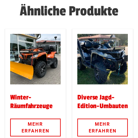
Ähnliche Produkte
Winter-
Diverse Jagd-
Räumfahrzeuge
Edition-Umbauten
MEHR
MEHR
ERFAHREN
ERFAHREN