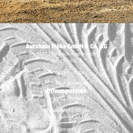
Autohaus Fröba GmbH & Co. KG
96317 Kronach-Knellendorf
Am Zinshof 7
09261 64404
E-Mail schreiben
Öffnungszeiten
Montag–Freitag
08.00 Uhr–12.00 Uhr
13.00 Uhr–17.00 Uhr
Samstag