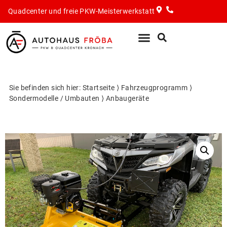
Quadcenter und freie PKW-Meisterwerkstatt
PKW-Werkstatt
Quad & ATV
Sie befinden sich hier:
Startseite
⟩
Fahrzeugprogramm
⟩
Sondermodelle / Umbauten
⟩
Anbaugeräte