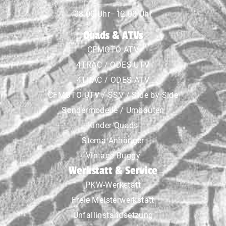
08.00 Uhr–12.00 Uhr
Quads & ATVs
CFMOTO ATV
4TRAC / ODES UTV
4TRAC / ODES ATV
CFMOTO UTV / SSV / Side by Side
Sondermodelle / Umbauten
Kinder-Quads
Stema Anhänger
Vintage Buggy
Werkstatt & Service
PKW-Werkstatt
Freie Meisterwerkstatt
Unfallinstandsetzung